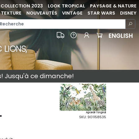
COLLECTION 2023
LOOK TROPICAL
PAYSAGE & NATURE
TEXTURE
NOUVEAUTÉS
VINTAGE
STAR WARS
DISNEY
ENGLISH
 LIONS,
s! Jusqu'à ce dimanche!
.
Agrandir l'original
SKU: 901158535