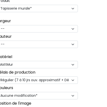
roduit
argeur
auteur
atériel
élais de production
ouleurs
osition de l'image