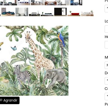
P
L
H
M
D
C
Agrandir
P