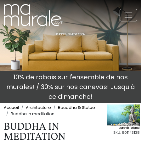
Toggl
BUDDHA IN MEDITATION
10% de rabais sur l'ensemble de nos
murales! / 30% sur nos canevas! Jusqu'à
ce dimanche!
Accueil
Architecture
Bouddha & Statue
Buddha in meditation
BUDDHA IN
Agrandir l'original
SKU: 901143138
MEDITATION