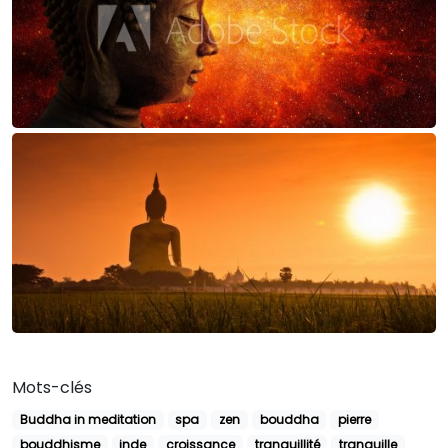
Mots-clés
Buddha in meditation
spa
zen
bouddha
pierre
bouddhisme
inde
croissance
tranquillité
tranquille