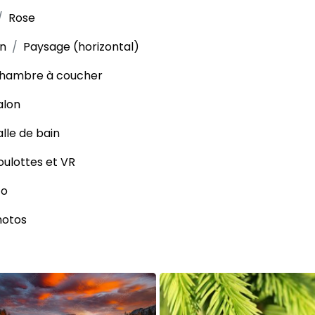
Rose
on
Paysage (horizontal)
hambre à coucher
alon
alle de bain
oulottes et VR
co
hotos