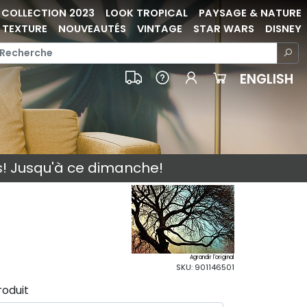
COLLECTION 2023
LOOK TROPICAL
PAYSAGE & NATURE
TEXTURE
NOUVEAUTÉS
VINTAGE
STAR WARS
DISNEY
ENGLISH
s! Jusqu'à ce dimanche!
Agrandir l'original
SKU: 901146501
roduit