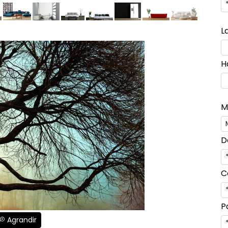
L
H
M
D
C
P
Agrandir