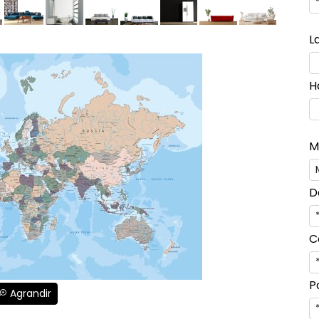
L
H
M
D
C
P
Agrandir