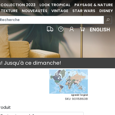
COLLECTION 2023
LOOK TROPICAL
PAYSAGE & NATURE
TEXTURE
NOUVEAUTÉS
VINTAGE
STAR WARS
DISNEY
ENGLISH
s! Jusqu'à ce dimanche!
Agrandir l'original
SKU: 901158638
roduit