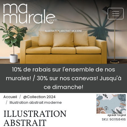
Toggl
ILLUSTRATION ABSTRAIT MODERNE
10% de rabais sur l'ensemble de nos
murales! / 30% sur nos canevas! Jusqu'à
ce dimanche!
Accueil
@Collection 2024
Illustration abstrait moderne
ILLUSTRATION
Agrandir l'original
SKU: 901158416
ABSTRAIT