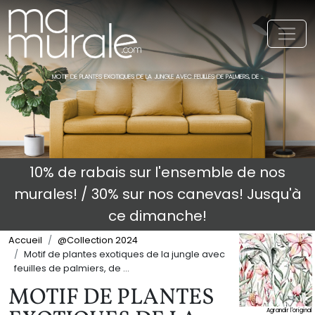
Toggl
MOTIF DE PLANTES EXOTIQUES DE LA JUNGLE AVEC FEUILLES DE PALMIERS, DE ...
10% de rabais sur l'ensemble de nos
murales! / 30% sur nos canevas! Jusqu'à
ce dimanche!
Accueil
@Collection 2024
Motif de plantes exotiques de la jungle avec
feuilles de palmiers, de ...
MOTIF DE PLANTES
Agrandir l'original