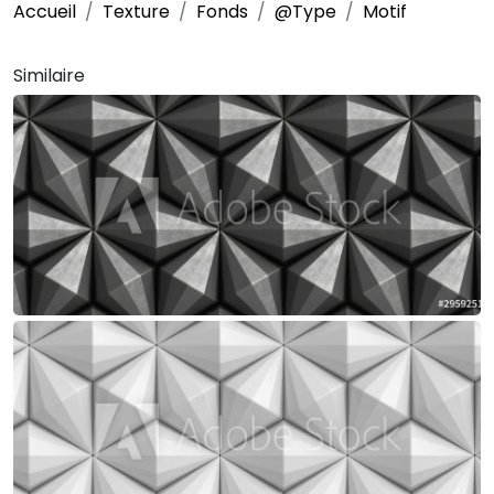
Accueil
Texture
Fonds
@Type
Motif
Similaire