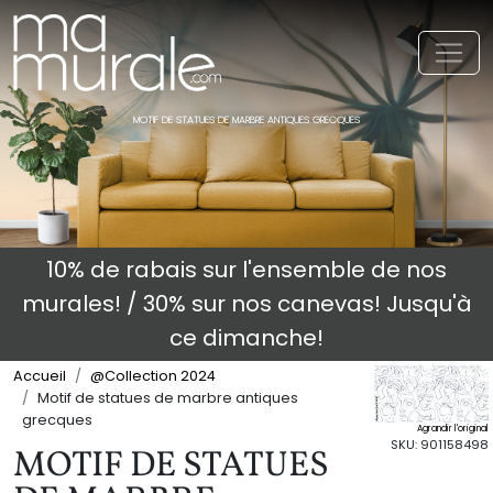
Toggl
MOTIF DE STATUES DE MARBRE ANTIQUES GRECQUES
10% de rabais sur l'ensemble de nos
murales! / 30% sur nos canevas! Jusqu'à
ce dimanche!
Accueil
@Collection 2024
Motif de statues de marbre antiques
grecques
Agrandir l'original
SKU: 901158498
MOTIF DE STATUES