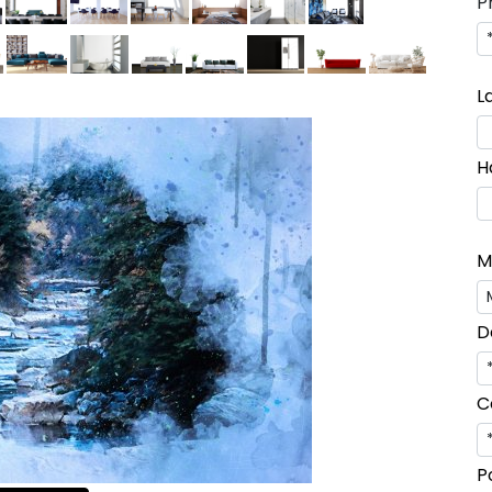
P
L
H
M
D
C
P