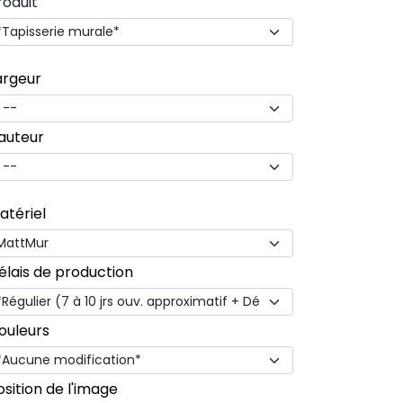
roduit
argeur
auteur
atériel
élais de production
ouleurs
osition de l'image