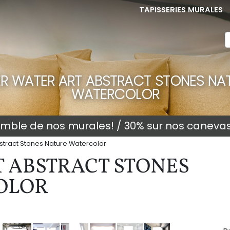
TAPISSERIES MURALES
ER WATER ART ABSTRACT STONES NA
WATERCOLOR
semble de nos murales! / 30% sur nos caneva
bstract Stones Nature Watercolor
T ABSTRACT STONES
OLOR