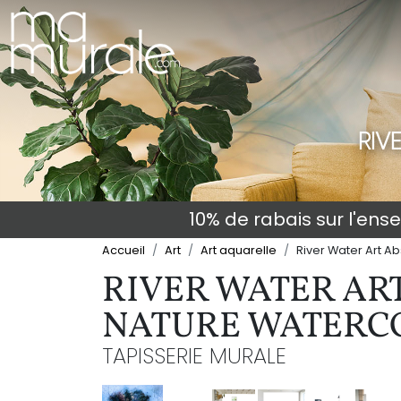
RIV
10% de rabais sur l'en
Accueil
Art
Art aquarelle
River Water Art A
RIVER WATER AR
NATURE WATERC
TAPISSERIE MURALE