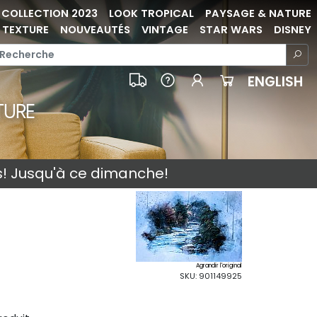
COLLECTION 2023
LOOK TROPICAL
PAYSAGE & NATURE
TEXTURE
NOUVEAUTÉS
VINTAGE
STAR WARS
DISNEY
ENGLISH
TURE
s! Jusqu'à ce dimanche!
Agrandir l'original
SKU: 901149925