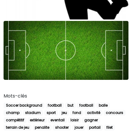
Mots-clés
Soccer background
football
but
football
balle
champ
stadium
sport
jeu
fond
activité
concours
compétitif
extérieur
eventail
loisir
gagner
terrain de jeu
penalite
shooter
jouer
portail
filet