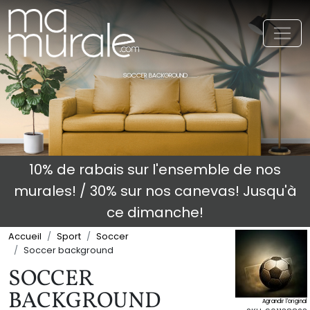
Toggl
SOCCER BACKGROUND
10% de rabais sur l'ensemble de nos
murales! / 30% sur nos canevas! Jusqu'à
ce dimanche!
Accueil
Sport
Soccer
Soccer background
SOCCER
BACKGROUND
Agrandir l'original