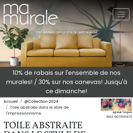
Toggl
TOILE ABSTRAITE DANS LE STYLE DE L'IMPRESSIONNISME
10% de rabais sur l'ensemble de nos
murales! / 30% sur nos canevas! Jusqu'à
ce dimanche!
Accueil
@Collection 2024
Toile abstraite dans le style de
Agrandir l'original
l'impressionnisme
SKU: 901158473
TOILE ABSTRAITE