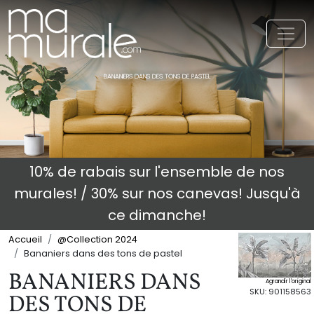
Toggl
BANANIERS DANS DES TONS DE PASTEL
10% de rabais sur l'ensemble de nos
murales! / 30% sur nos canevas! Jusqu'à
ce dimanche!
Accueil
@Collection 2024
Bananiers dans des tons de pastel
BANANIERS DANS
Agrandir l'original
SKU: 901158563
DES TONS DE