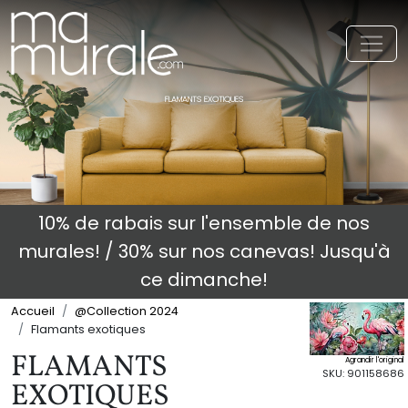
Toggl
FLAMANTS EXOTIQUES
10% de rabais sur l'ensemble de nos
murales! / 30% sur nos canevas! Jusqu'à
ce dimanche!
Accueil
@Collection 2024
Flamants exotiques
FLAMANTS
Agrandir l'original
SKU: 901158686
EXOTIQUES