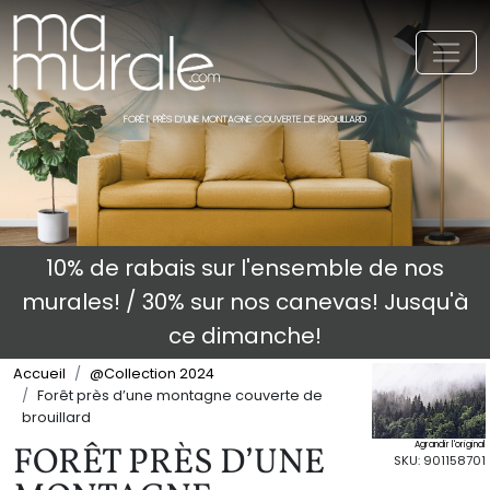
Toggl
FORÊT PRÈS D’UNE MONTAGNE COUVERTE DE BROUILLARD
10% de rabais sur l'ensemble de nos
murales! / 30% sur nos canevas! Jusqu'à
ce dimanche!
Accueil
@Collection 2024
Forêt près d’une montagne couverte de
brouillard
Agrandir l'original
FORÊT PRÈS D’UNE
SKU: 901158701