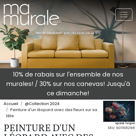
Toggl
PEINTURE D'UN LÉOPARD AVEC DES FLEURS SUR SA TÊTE
10% de rabais sur l'ensemble de nos
murales! / 30% sur nos canevas! Jusqu'à
ce dimanche!
Accueil
@Collection 2024
Peinture d'un léopard avec des fleurs sur sa
tête
Agrandir l'original
PEINTURE D'UN
SKU: 901158298