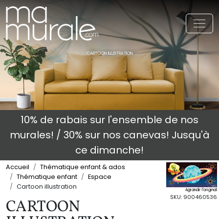
Toggl
CARTOON ILLUSTRATION
10% de rabais sur l'ensemble de nos
murales! / 30% sur nos canevas! Jusqu'à
ce dimanche!
Accueil
Thématique enfant & ados
Thématique enfant
Espace
Cartoon illustration
Agrandir l'original
SKU: 900460536
CARTOON