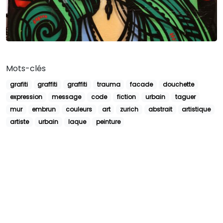
Mots-clés
grafiti
graffiti
graffiti
trauma
facade
douchette
expression
message
code
fiction
urbain
taguer
mur
embrun
couleurs
art
zurich
abstrait
artistique
artiste
urbain
laque
peinture