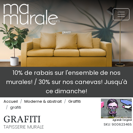
Toggl
GRAFITI
10% de rabais sur l'ensemble de nos
murales! / 30% sur nos canevas! Jusqu'à
ce dimanche!
Accueil
Moderne & abstrait
Graffiti
grafiti
GRAFITI
Agrandir l'original
SKU: 900623465
TAPISSERIE MURALE