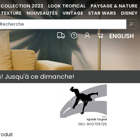
COLLECTION 2023
LOOK TROPICAL
PAYSAGE & NATURE
TEXTURE
NOUVEAUTÉS
VINTAGE
STAR WARS
DISNEY
ENGLISH
s! Jusqu'à ce dimanche!
Agrandir l'original
SKU: 900739725
roduit