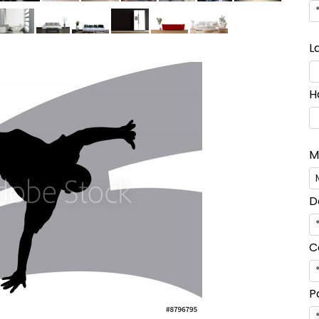
L
H
M
D
C
P