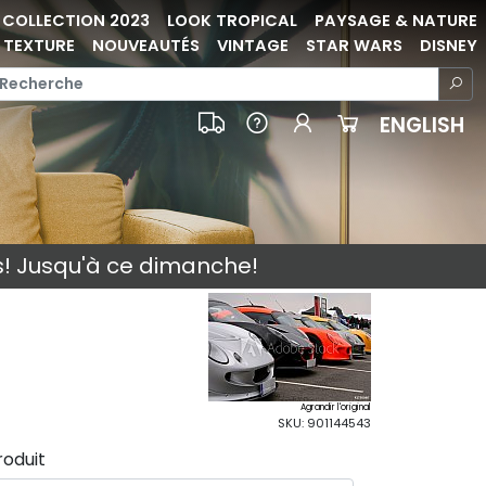
COLLECTION 2023
LOOK TROPICAL
PAYSAGE & NATURE
TEXTURE
NOUVEAUTÉS
VINTAGE
STAR WARS
DISNEY
ENGLISH
s! Jusqu'à ce dimanche!
Agrandir l'original
SKU: 901144543
roduit