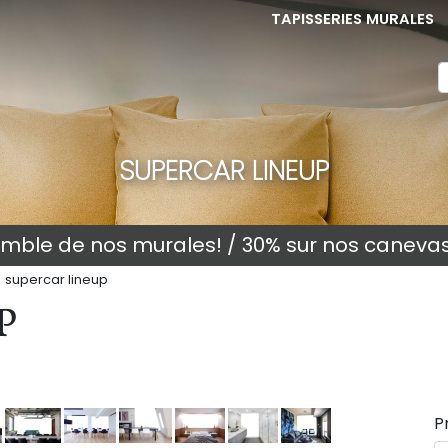
TAPISSERIES MURALES
SUPERCAR LINEUP
semble de nos murales! / 30% sur nos caneva
supercar lineup
P
P