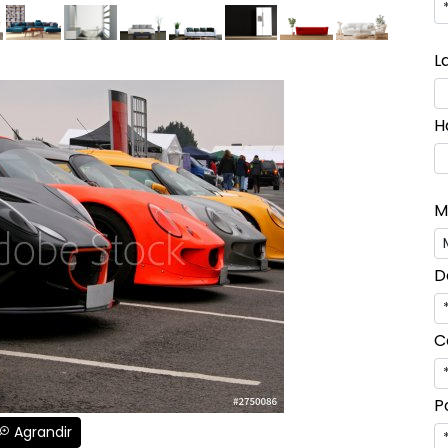
L
H
M
D
C
P
Agrandir