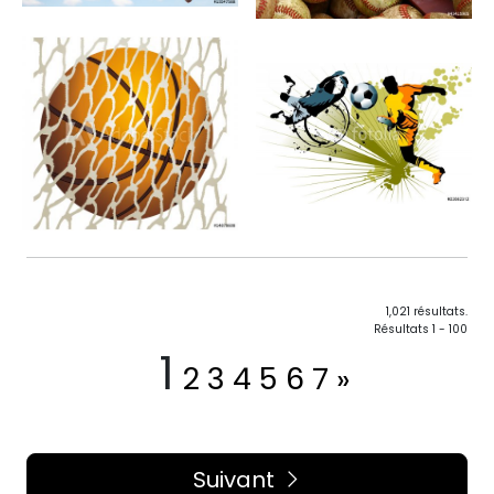
1,021 résultats.
Résultats 1 - 100
1
2
3
4
5
6
7
»
Suivant