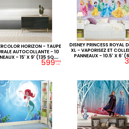
DISNEY PRINCESS ROYAL 
RCOLOR HORIZON - TAUPE
XL - VAPORISEZ ET COLLER
URALE AUTOCOLLANTE - 10
PANNEAUX - 10.5' X 6' (63
EAUX - 15' X 9' (135 SQ....
3
599
98$
CAD