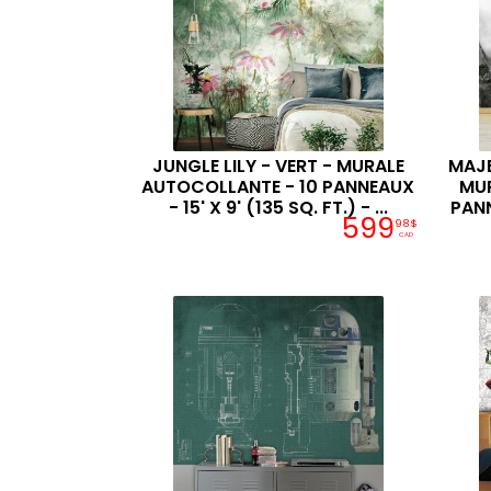
JUNGLE LILY - VERT - MURALE
MAJE
AUTOCOLLANTE - 10 PANNEAUX
MUR
- 15' X 9' (135 SQ. FT.) - ...
PANN
599
98$
CAD