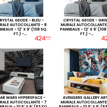
RYSTAL GEODE - BLEU -
CRYSTAL GEODE - GRIS
RALE AUTOCOLLANTE - 8
MURALE AUTOCOLLANTE 
NEAUX - 12' X 9' (108 SQ.
PANNEAUX - 12' X 9' (108
FT.) -...
FT.) -...
424
4
95$
CAD
AR WARS HYPERSPACE -
AVENGERS GALLERY ART
RALE AUTOCOLLANTE - 7
MURALE AUTOCOLLANTE 
NEAUX - 10.5' X 6' (63 SQ.
PANNEAUX - 10.5' X 6' (63