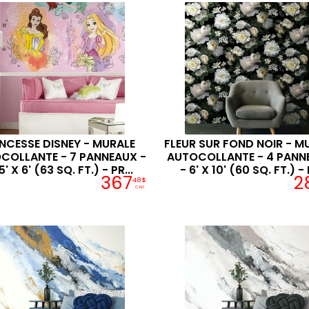
INCESSE DISNEY - MURALE
FLEUR SUR FOND NOIR - M
COLLANTE - 7 PANNEAUX -
AUTOCOLLANTE - 4 PANN
5' X 6' (63 SQ. FT.) - PR...
- 6' X 10' (60 SQ. FT.) - P
367
2
48$
CAD