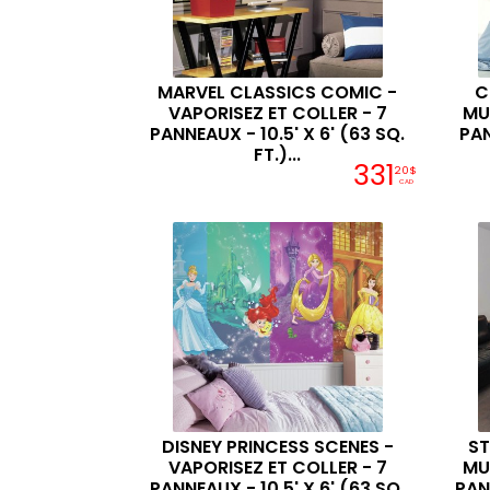
MARVEL CLASSICS COMIC -
C
VAPORISEZ ET COLLER - 7
MU
PANNEAUX - 10.5' X 6' (63 SQ.
PAN
FT.)...
331
20$
CAD
DISNEY PRINCESS SCENES -
ST
VAPORISEZ ET COLLER - 7
MU
PANNEAUX - 10.5' X 6' (63 SQ.
PAN