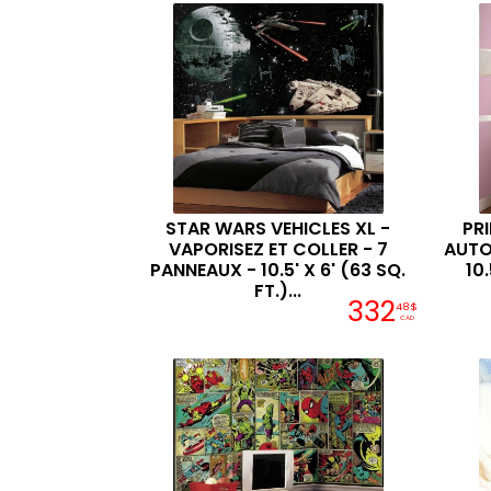
STAR WARS VEHICLES XL -
PR
VAPORISEZ ET COLLER - 7
AUTO
PANNEAUX - 10.5' X 6' (63 SQ.
10.
FT.)...
332
48$
CAD