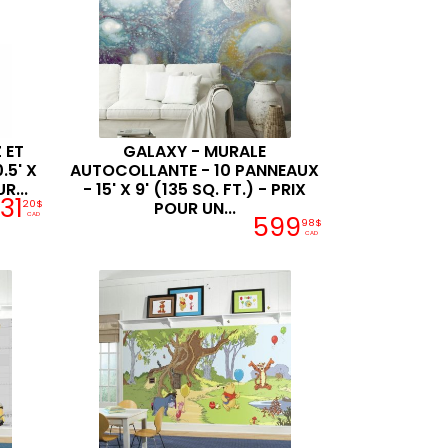
 ET
GALAXY - MURALE
.5' X
AUTOCOLLANTE - 10 PANNEAUX
R...
- 15' X 9' (135 SQ. FT.) - PRIX
31
20$
POUR UN...
599
CAD
98$
CAD