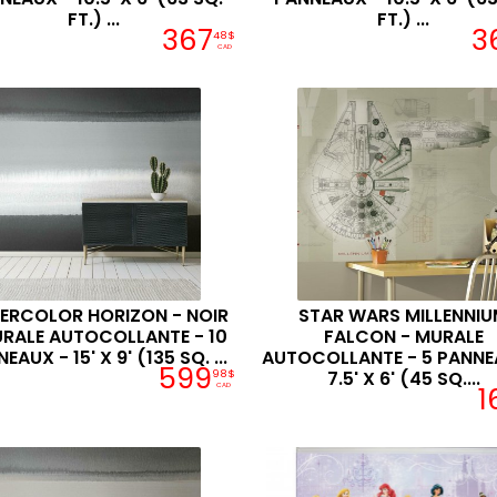
FT.) ...
FT.) ...
367
3
48$
CAD
ERCOLOR HORIZON - NOIR
STAR WARS MILLENNI
URALE AUTOCOLLANTE - 10
FALCON - MURALE
EAUX - 15' X 9' (135 SQ. ...
AUTOCOLLANTE - 5 PANNE
599
98$
7.5' X 6' (45 SQ....
1
CAD