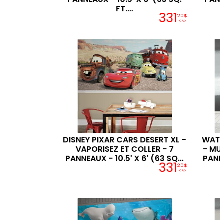
FT....
331
20$
CAD
DISNEY PIXAR CARS DESERT XL -
WAT
VAPORISEZ ET COLLER - 7
- M
PANNEAUX - 10.5' X 6' (63 SQ...
PANN
331
20$
CAD