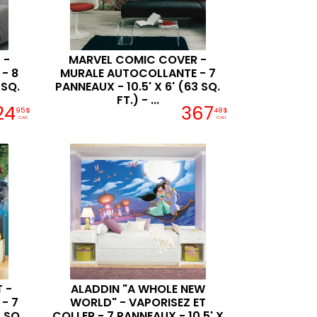
 -
MARVEL COMIC COVER -
- 8
MURALE AUTOCOLLANTE - 7
 SQ.
PANNEAUX - 10.5' X 6' (63 SQ.
FT.) - ...
24
367
95$
48$
CAD
CAD
 -
ALADDIN "A WHOLE NEW
- 7
WORLD" - VAPORISEZ ET
 SQ.
COLLER - 7 PANNEAUX - 10.5' X