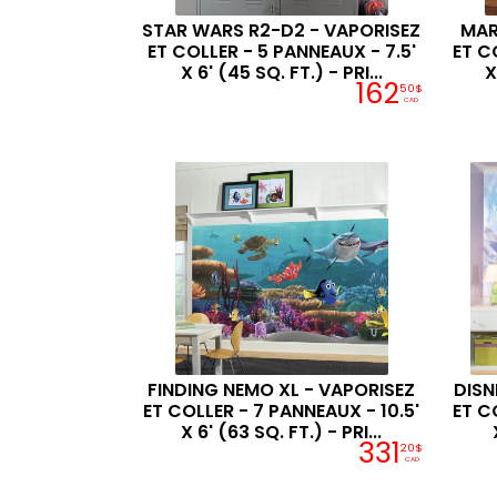
STAR WARS R2-D2 - VAPORISEZ
MAR
ET COLLER - 5 PANNEAUX - 7.5'
ET C
X 6' (45 SQ. FT.) - PRI...
X
162
50$
CAD
FINDING NEMO XL - VAPORISEZ
DISN
ET COLLER - 7 PANNEAUX - 10.5'
ET C
X 6' (63 SQ. FT.) - PRI...
331
20$
CAD