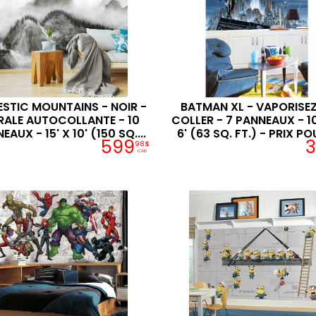
STIC MOUNTAINS - NOIR -
BATMAN XL - VAPORISEZ
ALE AUTOCOLLANTE - 10
COLLER - 7 PANNEAUX - 10
EAUX - 15' X 10' (150 SQ....
6' (63 SQ. FT.) - PRIX POU
599
3
98$
CAD