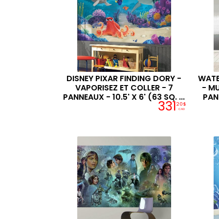
DISNEY PIXAR FINDING DORY -
WATE
VAPORISEZ ET COLLER - 7
- M
PANNEAUX - 10.5' X 6' (63 SQ. ...
PANN
331
20$
CAD