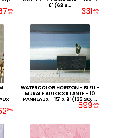
6' (63 S...
67
331
48$
20$
CAD
CAD
UM
WATERCOLOR HORIZON - BLEU -
MURALE AUTOCOLLANTE - 10
AUX -
PANNEAUX - 15' X 9' (135 SQ. ...
599
98$
62
CAD
50$
CAD