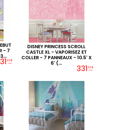
DEBUT
DISNEY PRINCESS SCROLL
 - 7
CASTLE XL - VAPORISEZ ET
...
COLLER - 7 PANNEAUX - 10.5' X
31
20$
6' (...
CAD
331
20$
CAD