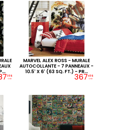
URALE
MARVEL ALEX ROSS - MURALE
EAUX
AUTOCOLLANTE - 7 PANNEAUX -
...
10.5' X 6' (63 SQ. FT.) - PR...
87
367
38$
48$
CAD
CAD