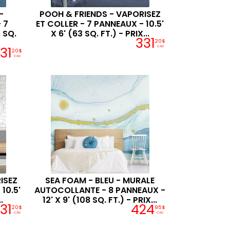
-
POOH & FRIENDS - VAPORISEZ
 7
ET COLLER - 7 PANNEAUX - 10.5'
 SQ.
X 6' (63 SQ. FT.) - PRIX...
331
20$
31
CAD
20$
CAD
ISEZ
SEA FOAM - BLEU - MURALE
10.5'
AUTOCOLLANTE - 8 PANNEAUX -
.
12' X 9' (108 SQ. FT.) - PRIX...
31
424
20$
95$
CAD
CAD