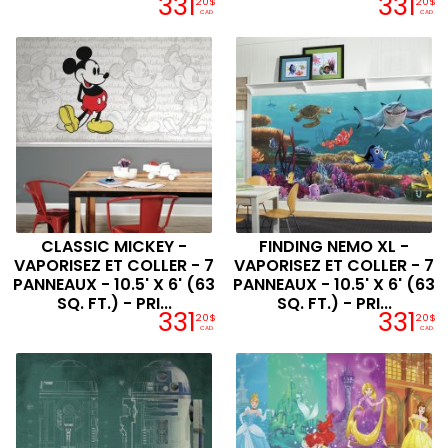
331
331
20$
20$
CAD
CAD
CLASSIC MICKEY -
FINDING NEMO XL -
VAPORISEZ ET COLLER - 7
VAPORISEZ ET COLLER - 7
PANNEAUX - 10.5' X 6' (63
PANNEAUX - 10.5' X 6' (63
SQ. FT.) - PRI...
SQ. FT.) - PRI...
331
331
20$
20$
CAD
CAD