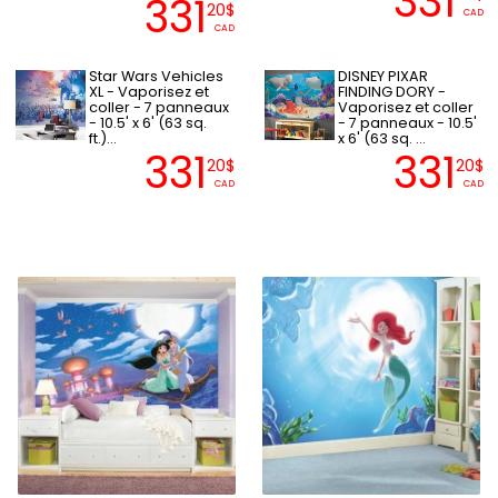
331
331
20$
CAD
CAD
Star Wars Vehicles
DISNEY PIXAR
XL - Vaporisez et
FINDING DORY -
coller - 7 panneaux
Vaporisez et coller
- 10.5' x 6' (63 sq.
- 7 panneaux - 10.5'
ft.)...
x 6' (63 sq. ...
331
331
20$
20$
CAD
CAD