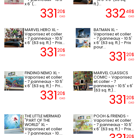
x 6' (...
ft.)...
331
332
20$
48$
CAD
CAD
MARVEL HERO XL -
BATMAN XL -
Vaporisez et coller
Vaporisez et coller
- 7 panneaux - 10.5'
- 7 panneaux - 10.5'
x 6' (63 sq. ft.) - Prix...
x 6' (63 sq. ft.) - Prix
331
pour...
20$
331
20$
CAD
CAD
FINDING NEMO XL -
MARVEL CLASSICS
Vaporisez et coller
COMIC - Vaporisez
- 7 panneaux - 10.5'
et coller - 7
x 6' (63 sq. ft.) - Pri...
panneaux - 10.5' x 6'
331
(63 sq. ft.)...
20$
331
20$
CAD
CAD
THE LITTLE MERMAID
POOH & FRIENDS -
"PART OF THE
Vaporisez et coller
WORLD" XL -
- 7 panneaux - 10.5'
Vaporisez et coller
x 6' (63 sq. ft.) - Prix...
- 7 panneaux - 10....
20$