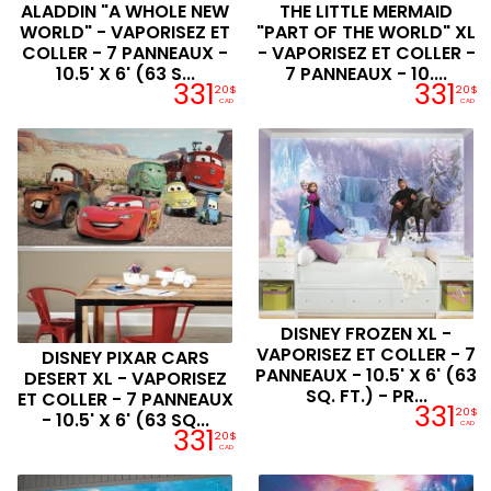
ALADDIN "A WHOLE NEW
THE LITTLE MERMAID
WORLD" - VAPORISEZ ET
"PART OF THE WORLD" XL
COLLER - 7 PANNEAUX -
- VAPORISEZ ET COLLER -
10.5' X 6' (63 S...
7 PANNEAUX - 10....
331
331
20$
20$
CAD
CAD
DISNEY FROZEN XL -
VAPORISEZ ET COLLER - 7
DISNEY PIXAR CARS
PANNEAUX - 10.5' X 6' (63
DESERT XL - VAPORISEZ
SQ. FT.) - PR...
ET COLLER - 7 PANNEAUX
331
20$
- 10.5' X 6' (63 SQ...
CAD
331
20$
CAD