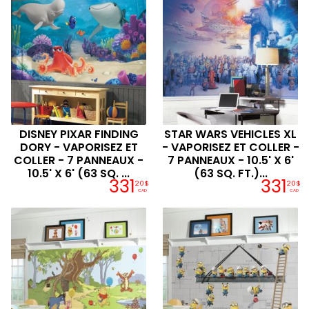
DISNEY PIXAR FINDING
STAR WARS VEHICLES XL
DORY - VAPORISEZ ET
- VAPORISEZ ET COLLER -
COLLER - 7 PANNEAUX -
7 PANNEAUX - 10.5' X 6'
10.5' X 6' (63 SQ. ...
(63 SQ. FT.)...
331
331
20$
20$
CAD
CAD