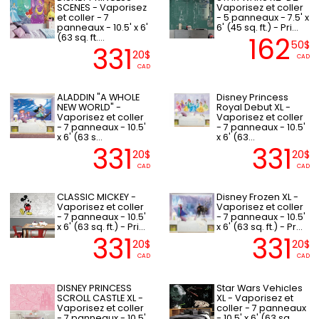
SCENES - Vaporisez
Vaporisez et coller
et coller - 7
- 5 panneaux - 7.5' x
panneaux - 10.5' x 6'
6' (45 sq. ft.) - Pri...
162
(63 sq. ft....
50$
331
20$
CAD
CAD
ALADDIN "A WHOLE
Disney Princess
NEW WORLD" -
Royal Debut XL -
Vaporisez et coller
Vaporisez et coller
- 7 panneaux - 10.5'
- 7 panneaux - 10.5'
x 6' (63 s...
x 6' (63...
331
331
20$
20$
CAD
CAD
CLASSIC MICKEY -
Disney Frozen XL -
Vaporisez et coller
Vaporisez et coller
- 7 panneaux - 10.5'
- 7 panneaux - 10.5'
x 6' (63 sq. ft.) - Pri...
x 6' (63 sq. ft.) - Pr...
331
331
20$
20$
CAD
CAD
DISNEY PRINCESS
Star Wars Vehicles
SCROLL CASTLE XL -
XL - Vaporisez et
Vaporisez et coller
coller - 7 panneaux
- 7 panneaux - 10.5'
- 10.5' x 6' (63 sq.